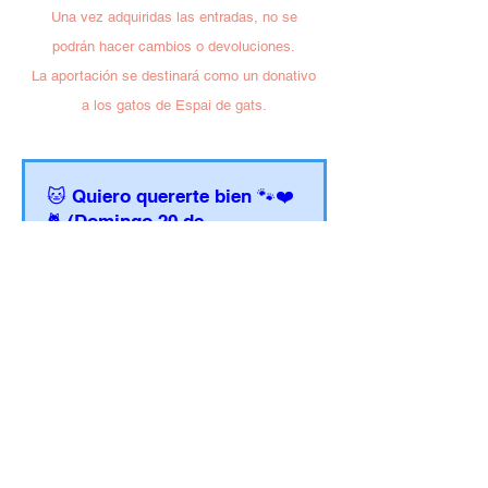
Una vez adquiridas las entradas, no se
podrán hacer cambios o devoluciones.
La aportación se destinará como un donativo
a los gatos de Espai de gats.
🐱 Quiero quererte bien 🐾❤️
🐈 (Domingo 20 de
septiembre de 16:00h a
18:30h)
dom, 20 sept
Leer más
¡Me apunto!
Para estar al día de todas las noticias puedes