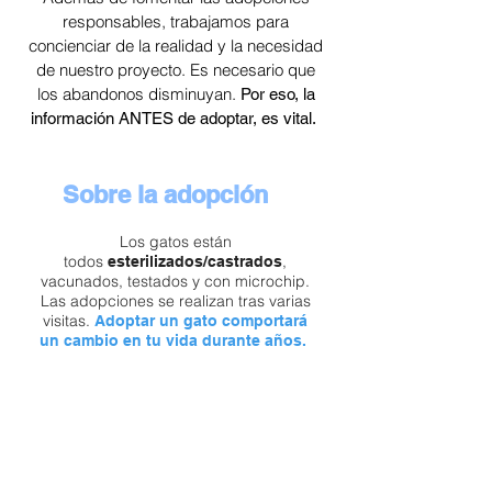
responsables, trabajamos para
concienciar de la realidad y la necesidad
de nuestro proyecto. ​​​Es necesario que
los abandonos disminuyan.
Por eso, la
información ANTES de adoptar, es vital.
Sobre la adopción
Los gatos están
todos
,
esterilizados/castrados
vacunados, testados y con microchip.
Las adopciones se realizan tras varias
visitas.
Adoptar un gato comportará
un cambio en tu vida durante años.
Por eso, es importante venir a
conocernos, conocerte a ti y a la familia
con la que convivirá, con la finalidad de
informarte y que también puedas
resolver tus dudas.