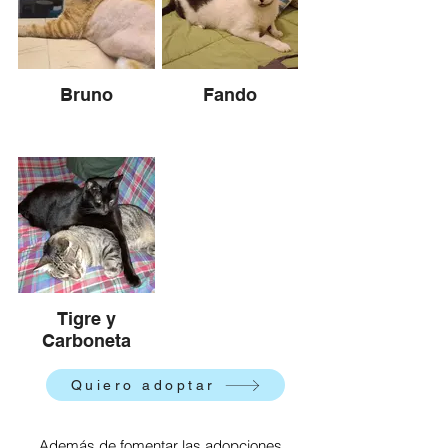
Bruno
Fando
Tigre y
Carboneta
Quiero adoptar
​Además de fomentar las adopciones