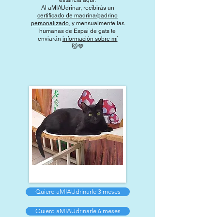
estancia aquí.
Al aMIAUdrinar, recibirás un
certificado de madrina/padrino
personalizado
, y mensualmente las
humanas de Espai de gats te
enviarán
información sobre mí
🐱​💙​
Quiero aMIAUdrinarle 3 meses
Quiero aMIAUdrinarle 6 meses