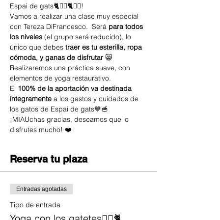
Espai de gats🐈🧘‍♀️🐈🧘‍♀️! 
Vamos a realizar una clase muy especial 
con Tereza DiFrancesco.  Será 
para todos 
los niveles
 (el grupo será 
reducido
), lo 
único que debes 
traer es tu esterilla, ropa 
cómoda, y ganas de disfrutar 
😸
Realizaremos una práctica suave, con 
elementos de yoga restaurativo. 
El 
100% de la aportación va destinada 
íntegramente
 a los gastos y cuidados de 
los gatos de Espai de gats💙🥣
¡MIAUchas gracias, deseamos que lo 
disfrutes mucho! ❤️
Reserva tu plaza
Entradas agotadas
Tipo de entrada
Yoga con los gatetes🧘‍♀️🐈