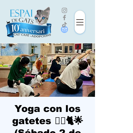
Yoga con los
gatetes 🧘‍♀️🐈🌟