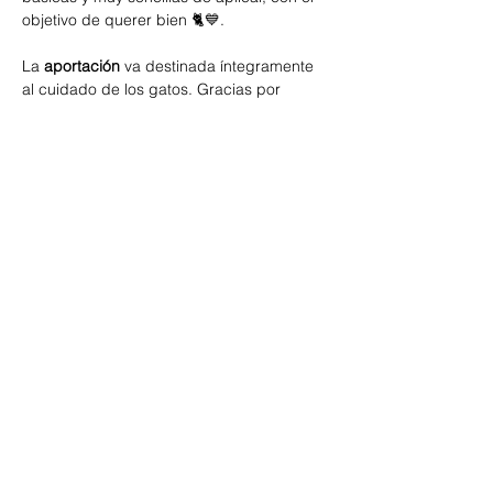
objetivo de querer bien 🐈💙.
La 
aportación
 va destinada íntegramente 
al cuidado de los gatos. Gracias por 
ayudarles 🐾❤️🐈.
Compartir este evento
Una vez adquiridas las entradas, no se
podrán hacer cambios o devoluciones.
La aportación se destinará como un