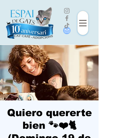
Quiero quererte
bien 🐾❤️🐈