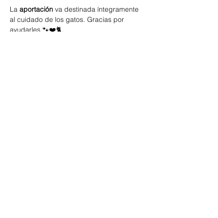
La 
aportación
 va destinada íntegramente 
al cuidado de los gatos. Gracias por 
ayudarles 🐾❤️🐈.
Compartir este evento
Una vez adquiridas las entradas, no se
podrán hacer cambios o devoluciones.
La aportación se destinará como un
donativo a los gatos de Espai de gats.
Muchas gracias.