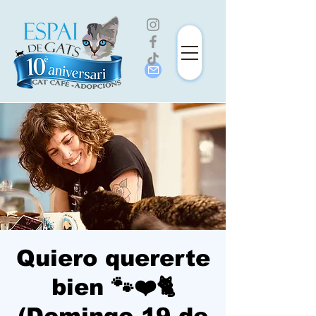
Quiero quererte
bien 🐾❤️🐈